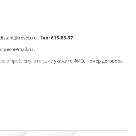
distant@irospb.ru . Т
ел: 615-85-37
nouiso@mail.ru .
вою проблему, в
письме
укажите ФИО, номер договора,