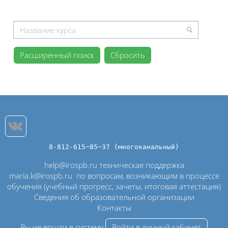
Отобрать по стоимости курсов
Расширенный поиск
Блоки
Блоки
8-812-615−85−37 (многоканальный)
help@irospb.ru техническая поддержка
maria.k@irospb.ru
по вопросам, возникающим в процессе
обучения (учебный прогресс, зачеты, итоговая аттестация)
Сведения об образовательной организации
Контакты
Вы не вошли в систему
Войти в личный кабинет