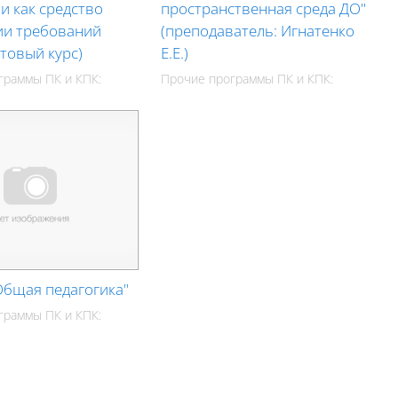
и как средство
пространственная среда ДО"
ии требований
(преподаватель: Игнатенко
товый курс)
Е.Е.)
граммы ПК и КПК:
Прочие программы ПК и КПК:
Общая педагогика"
граммы ПК и КПК: