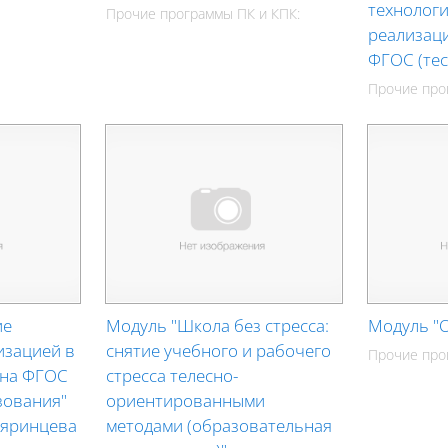
технологи
Прочие программы ПК и КПК:
реализац
ФГОС (тес
Прочие про
ие
Модуль "Школа без стресса:
Модуль "
изацией в
снятие учебного и рабочего
Прочие про
 на ФГОС
стресса телесно-
зования"
ориентированными
ояринцева
методами (образовательная