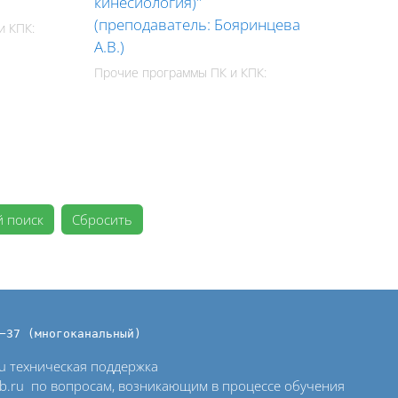
кинесиология)"
(преподаватель: Бояринцева
и КПК:
А.В.)
Прочие программы ПК и КПК:
 поиск
−37 (многоканальный)
ru техническая поддержка
pb.ru
по вопросам, возникающим в процессе обучения